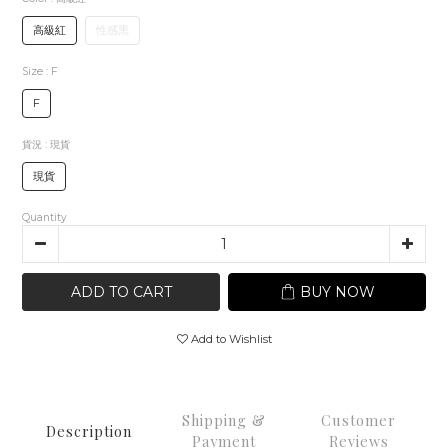
高級紅
性感黑
Size
: F
F
貨況
: 現貨
現貨
Quantity
ADD TO CART
BUY NOW
Add to Wishlist
Shipping &
Customer
Description
Payment
Reviews