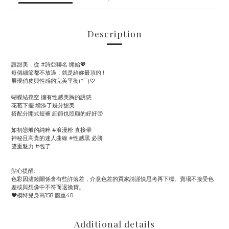
Description
讓甜美，從 #詩亞聯名 開始💖
每個細節都不放過，就是給妳最頂的 !
展現俏皮與性感的完美平衡(*˙˘˙)♡
蝴蝶結挖空 擁有性感美胸的誘惑
花苞下擺 增添了幾分甜美
搭配分開式短褲 細節也照顧的好好😚
如初戀般的純粹 #浪漫粉 直接帶
神秘且高貴的迷人曲線 #性感黑 必勝
雙重魅力 #包了
貼心提醒:
色彩因濾鏡關係會有些許落差，介意色差的買家請謹慎思考再下標。賣場不接受色
差或與想像中不符而退換貨。
♥️模特兒身高158 體重40
Additional details