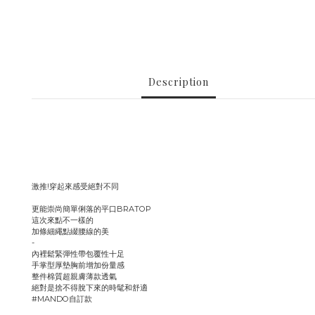
Description
激推!穿起來感受絕對不同
更能崇尚簡單俐落的平口BRATOP
這次來點不一樣的
加條細繩點綴腰線的美
-
內裡鬆緊彈性帶包覆性十足
手掌型厚墊胸前增加份量感
整件棉質超親膚薄款透氣
絕對是捨不得脫下來的時髦和舒適
#MANDO自訂款