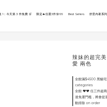
送 1：今天第 3 件免費 🛒
限定🔥任選3件$999
Best Sellers
舒雲內著系
辣妹的超完美
愛 兩色
全館滿$4500 黑貓宅配
categories
全館 ♥♥ 任三件超
達免運門檻，將會從退款
動排除 on order