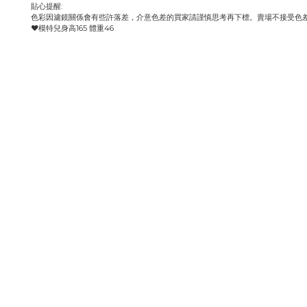
貼心提醒:
色彩因濾鏡關係會有些許落差，介意色差的買家請謹慎思考再下標。賣場不接受色
♥️模特兒身高165 體重46