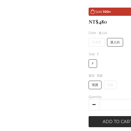
Sold
100+
NT$480
Color
: 迷人白
性感黑
迷人白
Size
: F
F
貨況
: 現貨
現貨
預購
Quantity
ADD TO CAR