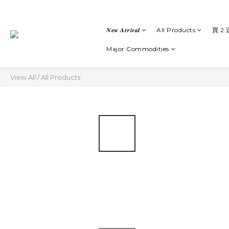
𝑵𝒆𝒘 𝑨𝒓𝒓𝒊𝒗𝒂𝒍
All Products
買 2 
Major Commodities
View All
/
All Products