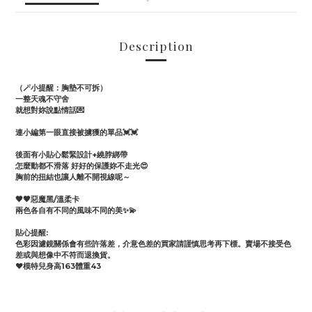
Description
（🪄小提醒：胸墊不可拆）
一整天魂不守舍
就想對妳說點情話💌
連小編第一眼直接被擄獲的單品💓💓
後面有小貼心鬆緊設計+繞脖綁帶
怎麼動都不滑落 好好的保護妳不走光😍
胸前的扭結也讓人離不開視線呢～
🖤🤎惡魔黑/溫柔卡
兩色各自有不同的風味不同的美✨💫
貼心提醒:
色彩因濾鏡關係會有些許落差，介意色差的買家請謹慎思考再下標。賣場不接受色
差或與想像中不符而退換貨。
♥️模特兒身高163體重43