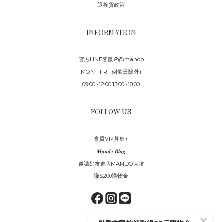
退換貨政策
INFORMATION
官方LINE客服🔎@mando
MON - FRI (例假日除外)
09:00~12:00 13:00~18:00
FOLLOW US
會員VIP募集+
𝑴𝒂𝒏𝒅𝒐 𝑩𝒍𝒐𝒈
邀請好友進入MANDO大坑
賺$200購物金