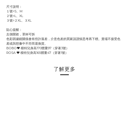
尺寸說明：
１號=S、M
２號=L、XL
３號=２XL、３XL
貼心提醒：
左側開衩，罩杯可拆
色彩因濾鏡關係會有些許落差，介意色差的買家請謹慎思考再下標。賣場不接受色
差或與想像中不符而退換貨。
BOBO♥️ 模特兒身高170體重97（穿著3號）
ROSA ♥️ 模特兒身高165體重47（穿著1號）
了解更多