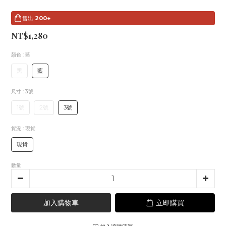
售出
200+
NT$1,280
顏色
: 藍
黑
藍
尺寸
: 3號
1號
2號
3號
貨況
: 現貨
現貨
數量
加入購物車
立即購買