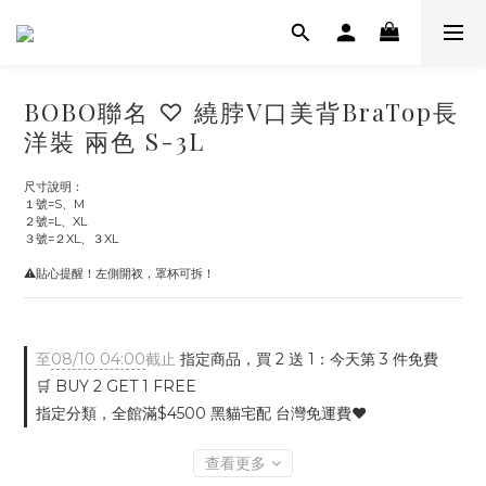
BOBO聯名 ♡ 繞脖V口美背BraTop長
洋裝 兩色 S-3L
尺寸說明：
１號=S、M
２號=L、XL　
３號=２XL、３XL
⚠️貼心提醒！左側開衩，罩杯可拆！
至
08/10 04:00
截止
指定商品，買 2 送 1：今天第 3 件免費
🛒 BUY 2 GET 1 FREE
指定分類，全館滿$4500 黑貓宅配 台灣免運費♥
查看更多