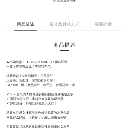
加入追蹤清單
商品描述
送貨及付款方式
顧客評價
商品描述
🔥小編強推！ BOBO x MANDO 聯名洋裝
一穿上直接升級成「美背狠角色」
繞脖剪裁＋V領顯鎖骨＋挖背設計
正面辣、背面辣，360度都不無聊！
BraTop一體式胸墊設計，出門少一件還更集中👏
✔ S-3L全尺碼！從骨感女孩到曲線辣妹通通駕馭
✔ 側開衩超加分，走起路來就是氣場全開
✔ 彈性超好，舒服到妳會想天天穿！
黑穿出性感女神感💙藍色就是氣質的冷系代表
兩色都太好搭、太實穿，小編已經兩色都收！
無庸置疑🌙妳就是夏日主場裡最亮眼的女主角