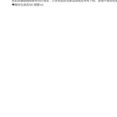
色彩因濾鏡關係會有些許落差，介意色差的買家請謹慎思考再下標。賣場不接受色
♥️模特兒身高160 體重46