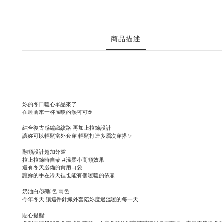
商品描述
妳的冬日暖心單品來了
在睡前來一杯溫暖的熱可可☕
結合復古感編織紋路 再加上拉鍊設計
讓妳可以輕鬆當外套穿 輕鬆打造多層次穿搭✨
翻領設計超加分💯
拉上拉鍊時自帶 #溫柔小高領效果
還有冬天必備的實用口袋
讓妳的手在冷天裡也能有個暖暖的依靠
奶油白/深咖色 兩色
今年冬天 讓這件針織外套陪妳度過溫暖的每一天
貼心提醒: