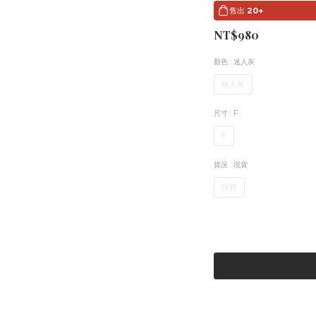
售出
20+
NT$980
顏色
: 迷人灰
迷人灰
尺寸
: F
F
貨況
: 現貨
現貨