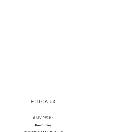
FOLLOW US
會員VIP募集+
𝑴𝒂𝒏𝒅𝒐 𝑩𝒍𝒐𝒈