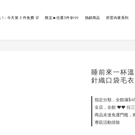
送 1：今天第 3 件免費 🛒
限定🔥任選3件$999
熱銷商品
舒雲內著系列
睡前來一杯溫
針織口袋毛衣
指定分類，全館滿$4
全店，全館 ♥♥ 任
商品未達免運門檻，將會
專區活動排除