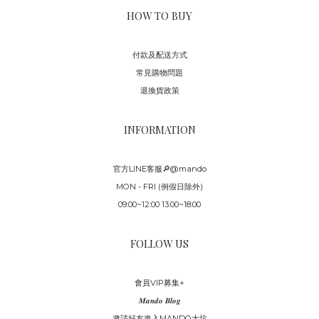
HOW TO BUY
付款及配送方式
常見購物問題
退換貨政策
INFORMATION
官方LINE客服🔎@mando
MON - FRI (例假日除外)
09:00~12:00 13:00~18:00
FOLLOW US
會員VIP募集+
𝑴𝒂𝒏𝒅𝒐 𝑩𝒍𝒐𝒈
邀請好友進入MANDO大坑