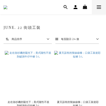
JUNE. 22 街頭工裝
商品排序
每頁顯示 24 個
走在洛杉磯的陽光下；美式隨性不規
夏天該有的辣妹線條；口袋工裝迷彩
則破洞牛仔中褲 S-L
短褲 S-L