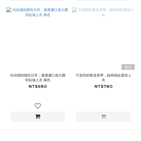
售完
街頭感的隨性日常；微透膚口袋大圓
不規則的叛逆美學；細肩格紋盪領上
領短袖上衣 兩色
衣
NT$680
NT$780