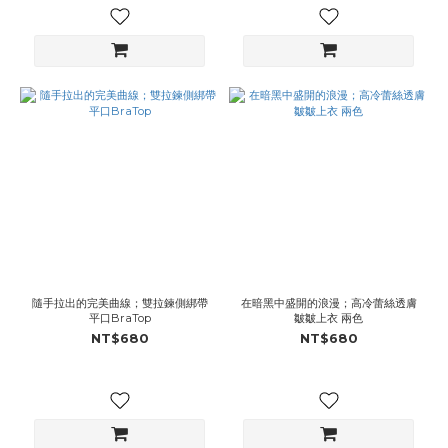
隨手拉出的完美曲線；雙拉鍊側綁帶
在暗黑中盛開的浪漫；高冷蕾絲透膚
平口BraTop
皺皺上衣 兩色
NT$680
NT$680