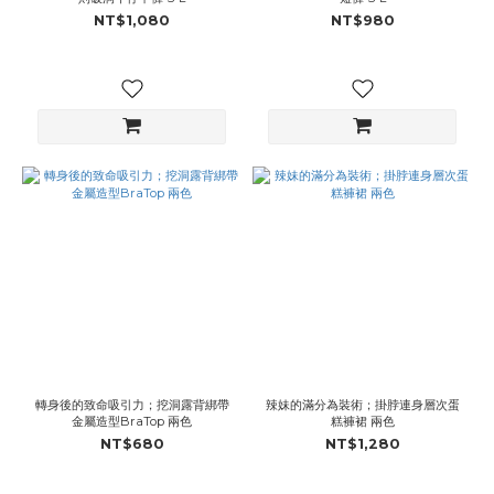
NT$1,080
NT$980
轉身後的致命吸引力；挖洞露背綁帶
辣妹的滿分為裝術；掛脖連身層次蛋
金屬造型BraTop 兩色
糕褲裙 兩色
NT$680
NT$1,280