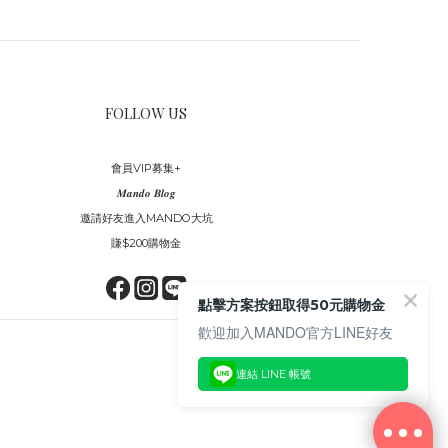
FOLLOW US
會員VIP募集+
𝑴𝒂𝒏𝒅𝒐 𝑩𝒍𝒐𝒈
邀請好友進入MANDO大坑
賺$200購物金
點擊方案按鈕取得50元購物金
歡迎加入MANDO官方LINE好友
連結 LINE 帳號