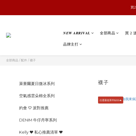
買2
𝑵𝑬𝑾 𝑨𝑹𝑹𝑰𝑽𝑨𝑳
全部商品
買 2 
品牌主打
全部商品
/
配件
/
襪子
襪子
萊賽爾夏日微冰系列
空氣感雲朵棉全系列
任選最低單件$333🔥
約會 ♡ 派對推薦
DENIM 牛仔丹寧系列
Kelly ♥ 私心推薦清單 ♥