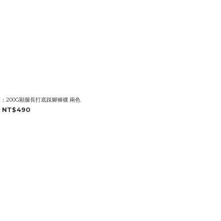
；200G顯腿長打底踩腳褲襪 兩色
NT$490