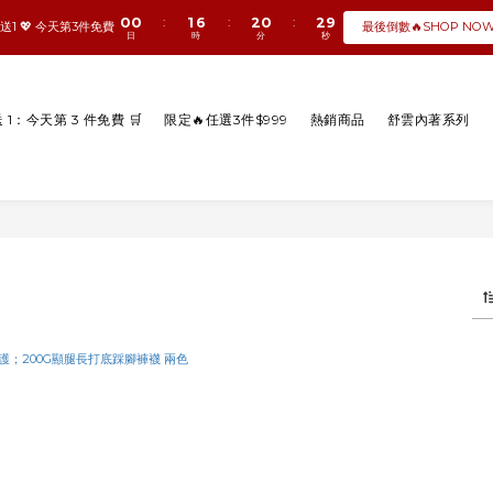
1
1
2
7
3
1
3
9
0
0
1
6
2
0
2
:
:
:
8
最後倒數🔥SHOP NO
送1 💖 今天第3件免費
日
時
分
秒
0
5
1
1
7
4
0
0
6
3
5
2
4
送 1：今天第 3 件免費 🛒
限定🔥任選3件$999
熱銷商品
舒雲內著系列
1
3
0
2
1
0