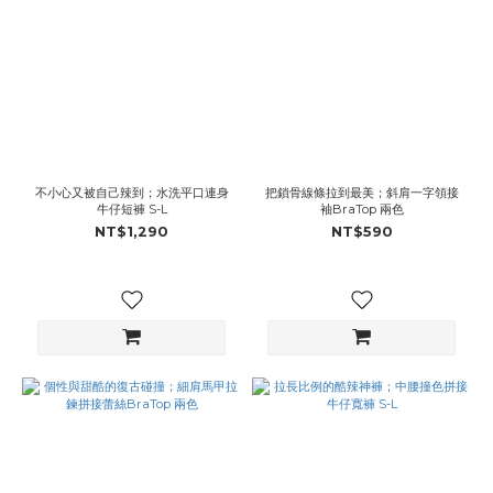
不小心又被自己辣到；水洗平口連身
把鎖骨線條拉到最美；斜肩一字領接
牛仔短褲 S-L
袖BraTop 兩色
NT$1,290
NT$590