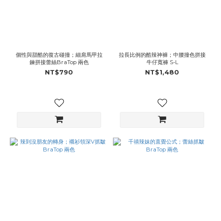
個性與甜酷的復古碰撞；細肩馬甲拉
拉長比例的酷辣神褲；中腰撞色拼接
鍊拼接蕾絲BraTop 兩色
牛仔寬褲 S-L
NT$790
NT$1,480