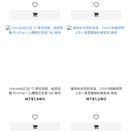
Mando自訂款 ♡ 摩登假期．細肩抓
擁有妳全部的浪漫；2WAY棉麻綁帶
皺 BraTop × 心機開岔長裙 Set 兩色
上衣+ 微寬慵懶短褲套裝 兩色
NT$1,680
NT$1,280