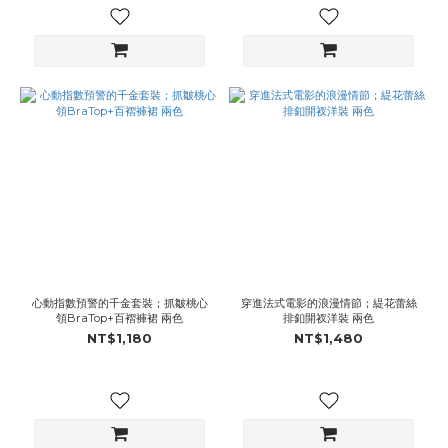
心動指數預警的千金套裝；抓皺桃心
穿進法式電影的浪漫情節；緹花蕾絲
領BraTop+百褶褲裙 兩色
排釦開衩洋裝 兩色
NT$1,180
NT$1,480