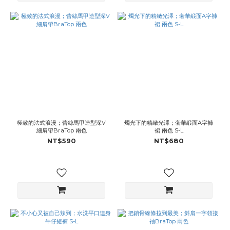
極致的法式浪漫；蕾絲馬甲造型深V
燭光下的精緻光澤；奢華緞面A字褲
細肩帶BraTop 兩色
裙 兩色 S-L
NT$590
NT$680