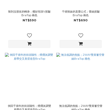
辣到沒朋友的轉身；襯衫領深V抓皺
千禧辣妹的直覺公式；蕾絲抓皺
BraTop 兩色
BraTop 兩色
NT$590
NT$690
倒回千禧年的街頭隨性；煙燻灰調雙
無法低調的焦點；2WAY雙肩簍空蕾
肩帶交叉美背造型BraTop
絲BraTop 兩色