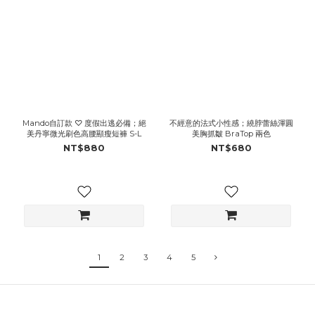
Mando自訂款 ♡ 度假出逃必備；絕
不經意的法式小性感；繞脖蕾絲渾圓
美丹寧微光刷色高腰顯瘦短褲 S-L
美胸抓皺 BraTop 兩色
NT$880
NT$680
1
2
3
4
5