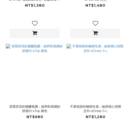
色
NT$1,380
NT$1,480
若隱若現的微醺氛圍；繞脖削肩網紗
不著痕跡的極致性感；細肩桃心領開
拼接BraTop 兩色
岔BraDress S-L
NT$680
NT$1,280