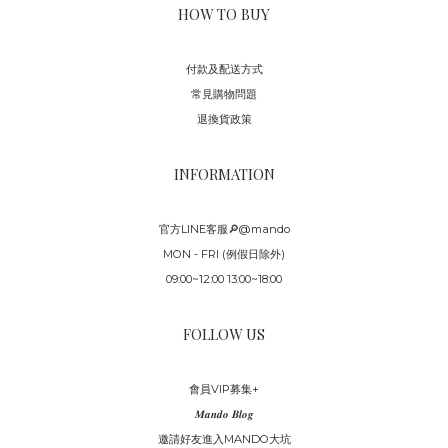
HOW TO BUY
付款及配送方式
常見購物問題
退換貨政策
INFORMATION
官方LINE客服🔎@mando
MON - FRI (例假日除外)
09:00~12:00 13:00~18:00
FOLLOW US
會員VIP募集+
𝑴𝒂𝒏𝒅𝒐 𝑩𝒍𝒐𝒈
邀請好友進入MANDO大坑