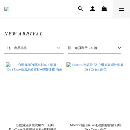
𝑵𝑬𝑾 𝑨𝑹𝑹𝑰𝑽𝑨𝑳
商品排序
每頁顯示 24 個
心動滿滿的層次劇本；細肩
Mando自訂款 ♡ 心機抓皺網紗細肩
BraTop+微透網紗罩衫+抓皺褲裙 兩
BraDress 兩色