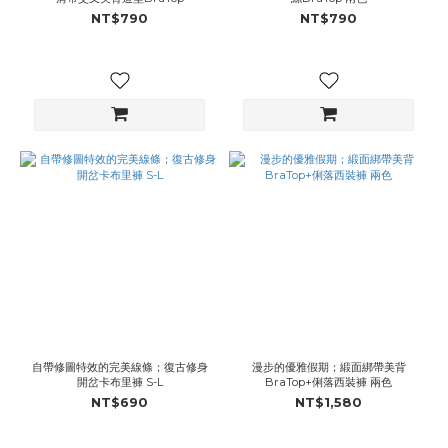
NT$790
NT$790
自帶修圖特效的完美線條；復古修身
漫步的優雅假期；緞面綁帶美背
開岔卡布里褲 S-L
BraTop+俐落西裝褲 兩色
NT$690
NT$1,580