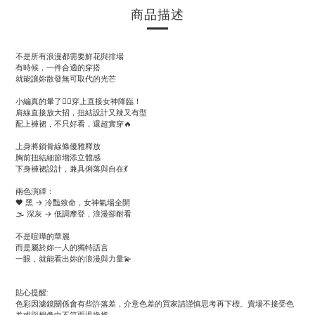
商品描述
不是所有浪漫都需要鮮花與排場
有時候，一件合適的穿搭
就能讓妳散發無可取代的光芒
小編真的暈了😵‍💫穿上直接女神降臨！
肩線直接放大招，扭結設計又辣又有型
配上褲裙，不只好看，還超實穿🔥
上身將鎖骨線條優雅釋放
胸前扭結細節增添立體感
下身褲裙設計，兼具俐落與自在💃
兩色演繹：
🖤 黑 → 冷豔致命，女神氣場全開
🌫 深灰 → 低調摩登，浪漫卻耐看
不是喧嘩的華麗
而是屬於妳一人的獨特語言
一眼，就能看出妳的浪漫與力量💫
貼心提醒:
色彩因濾鏡關係會有些許落差，介意色差的買家請謹慎思考再下標。賣場不接受色