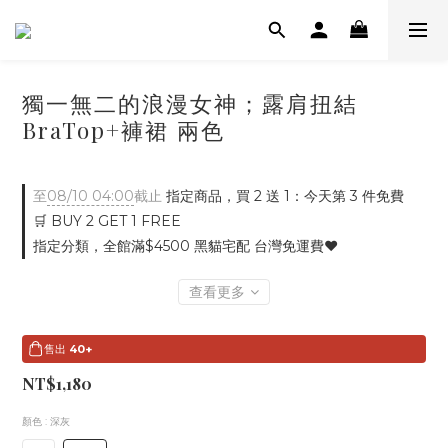
獨一無二的浪漫女神；露肩扭結
BraTop+褲裙 兩色
至
08/10 04:00
截止
指定商品，買 2 送 1：今天第 3 件免費
🛒 BUY 2 GET 1 FREE
指定分類，全館滿$4500 黑貓宅配 台灣免運費♥
查看更多
售出
40+
NT$1,180
顏色
: 深灰