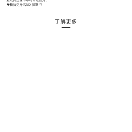
差或與想像中不符而退換貨。
♥️模特兒身高162 體重47
了解更多