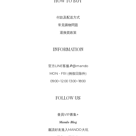
HOW TO BUY
付款及配送方式
常見購物問題
退換貨政策
INFORMATION
官方LINE客服🔎@mando
MON - FRI (例假日除外)
09:00~12:00 13:00~18:00
FOLLOW US
會員VIP募集+
𝑴𝒂𝒏𝒅𝒐 𝑩𝒍𝒐𝒈
邀請好友進入MANDO大坑