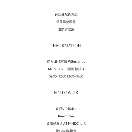
付款及配送方式
常見購物問題
退換貨政策
INFORMATION
官方LINE客服🔎@mando
MON - FRI (例假日除外)
09:00~12:00 13:00~18:00
FOLLOW US
會員VIP募集+
𝑴𝒂𝒏𝒅𝒐 𝑩𝒍𝒐𝒈
邀請好友進入MANDO大坑
賺$200購物金