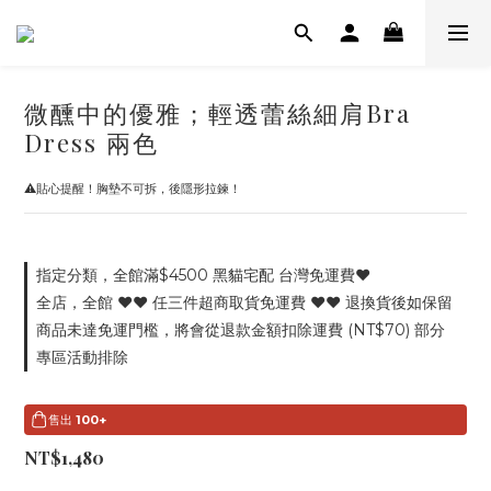
微醺中的優雅；輕透蕾絲細肩Bra
Dress 兩色
⚠️貼心提醒！胸墊不可拆，後隱形拉鍊！
指定分類，全館滿$4500 黑貓宅配 台灣免運費♥
全店，全館 ♥♥ 任三件超商取貨免運費 ♥♥ 退換貨後如保留
商品未達免運門檻，將會從退款金額扣除運費 (NT$70) 部分
專區活動排除
售出
100+
NT$1,480