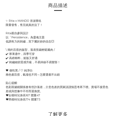
商品描述
✨ Rita x MANDO 首波聯名
限量發售，售完就真的沒了！
Rita親自參與設計
以「Persistence」為靈魂主題
低調有力的刺繡，寫下屬於妳的信念💥
\ 簡約百搭的版型，落肩剪裁輕鬆藏肉 /
✔️ 厚薄適中，四季可穿
✔️ 高磅棉料，挺版又舒適
✔️ 刺繡細節質感升級，不易掉線不易變形！
🖤 個性黑 / 🤍 純淨白
兩色都百搭，氣場也不同～怎麼選都不出錯
貼心提醒:
色彩因濾鏡關係會有些許落差，介意色差的買家請謹慎思考再下標。賣場不接受色
差或與想像中不符而退換貨。
♥️女模特兒身高167 體重47
♥️男模特兒身高174 體重73
了解更多