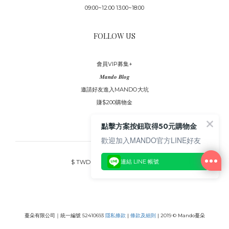
09:00~12:00 13:00~18:00
FOLLOW US
會員VIP募集+
𝑴𝒂𝒏𝒅𝒐 𝑩𝒍𝒐𝒈
邀請好友進入MANDO大坑
賺$200購物金
點擊方案按鈕取得50元購物金
歡迎加入MANDO官方LINE好友
連結 LINE 帳號
$
TWD
繁體中文
蔓朵有限公司｜統一編號 52410693
隱私條款
|
條款及細則
| 2019 © Mando蔓朵