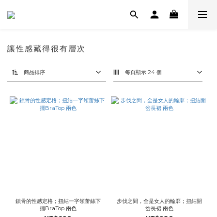
讓性感藏得很有層次
商品排序
每頁顯示 24 個
鎖骨的性感定格；扭結一字領蕾絲下
步伐之間，全是女人的輪廓；扭結開
擺BraTop 兩色
岔長裙 兩色