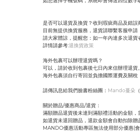
如您選擇手機號碼，系統即會傳送四位數字
是否可以退貨及換貨？
收到瑕疵商品及錯誤
目前無提供換貨服務，退貨請聯繫客服申請
請大家體諒，提醒您：如一年內達多次退貨
詳情請參考:
退換貨政策
海外包裹可以辦理退貨嗎
？
可以，請於收到包裹後七日內來信辦理退貨
海外包裹須自行寄回並負擔國際運費及關稅
請傳訊息給我們臉書粉絲團：
Mando蔓朵
關於贈品/優惠商品/退貨：
滿額贈品退貨後未達到滿額禮活動的金額，
如退貨未退回贈品，退款金額會自動扣除贈
MANDO優惠活動專區無法使用部分優惠(