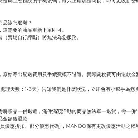
驗證碼至您預設的手機號碼，輸入正確驗證碼後，即可更改新密
商品該怎麼辦？
，還需要的商品重新下單即可。
者（賣場自行評斷）將無法為您服務。
。
，原始寄出配送費用及手續費概不退還。實際關稅費可由退款金
（處理天數：1-3天）告知我們是什麼狀況，立即會有小幫手為您
需將贈品一併退還，滿件滿額活動內商品無法單一退貨，需一併
品金額後退款。
會員優惠折扣、部分優惠代碼)，MANDO保有更改優惠活動之權