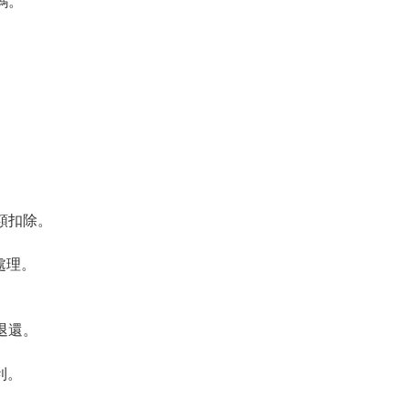
碼。
額扣除。
處理。
退還。
利。