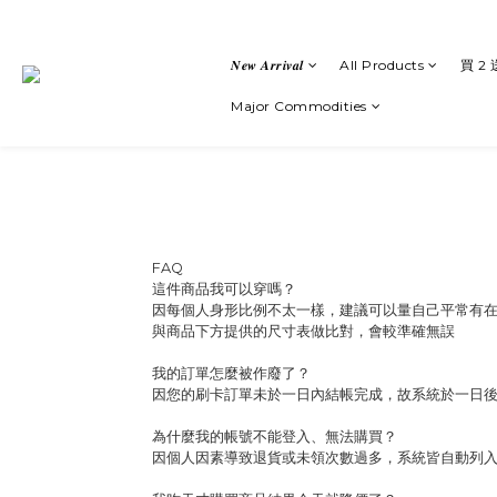
𝑵𝒆𝒘 𝑨𝒓𝒓𝒊𝒗𝒂𝒍
All Products
買 2 
Major Commodities
FAQ
這件商品我可以穿嗎？
因每個人身形比例不太一樣，建議可以量自己平常有
與商品下方提供的尺寸表做比對，會較準確無誤
我的訂單怎麼被作廢了？
因您的刷卡訂單未於一日內結帳完成，故系統於一日
為什麼我的帳號不能登入、無法購買？
因個人因素導致退貨或未領次數過多，系統皆自動列