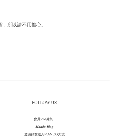
貨，所以請不用擔心。
FOLLOW US
會員VIP募集+
𝑴𝒂𝒏𝒅𝒐 𝑩𝒍𝒐𝒈
邀請好友進入MANDO大坑