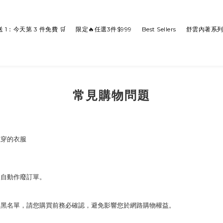
送 1：今天第 3 件免費 🛒
限定🔥任選3件$999
Best Sellers
舒雲內著系
常見購物問題
在穿的衣服
後自動作廢訂單。
入黑名單，請您購買前務必確認，避免影響您於網路購物權益。