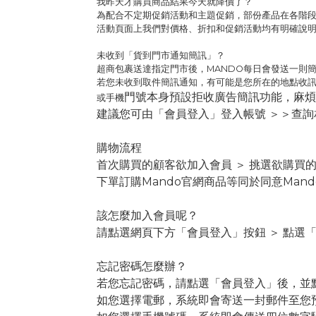
我昨天才購買商品結果今天就降價了？
為配合不定期促銷活動和主題促銷，部份產品在各階
活動頁面上我們對價格、折扣和促銷活動均有明確說
未收到「貨到門市通知簡訊」？
超商包裹送達指定門市後，MANDO每日會發送一則
若您未收到取件簡訊通知，有可能是您所在的地點收
門號本身預設拒收廣告簡訊功能，麻煩
或手機
建議您可由「會員登入」登入帳號 ＞＞查
購物流程
首次購買的顧客欲加入會員
＞
挑
選欲購買的
下單訂購Mando官網商品等同於同意
Mand
該怎麼加入會員呢？
請點選網頁下方
「
會員登入
」
按鈕
＞
點選
忘記密碼怎麼辦？
若您忘記密碼，請點選「會員登入」後，並
如您選擇電郵，系統即會寄送一封郵件至您預