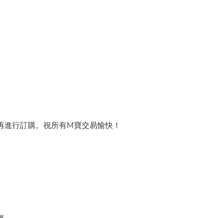
。
再進行訂購。祝所有M寶交易愉快！