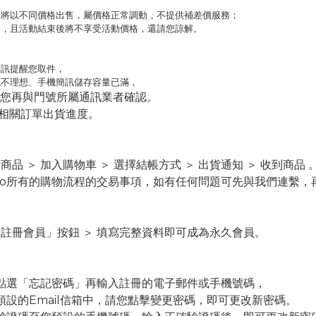
段將以不同價格出售，屬價格正常調動，不提供補差價服務；
明，且活動結束後將不享受活動價格，還請您諒解。
簡訊提醒您取件，
訊不理想、手機簡訊儲存容量已滿，
您再與門號所屬通訊業者確認。
詢相關訂單出貨進度。
商品 ＞ 加入購物車 ＞ 選擇結帳方式 ＞ 出貨通知 ＞ 收到商品 
o
所有的購物流程的交易事項，如有任何問題可先與我們連繫，
「
註冊會員
」按鈕
＞
填寫完整資料即可成為永久會員。
點選「忘記密碼」再輸入註冊的電子郵件或手機號碼，
設的Email信箱中，請您點擊變更密碼，即可更改新密碼。