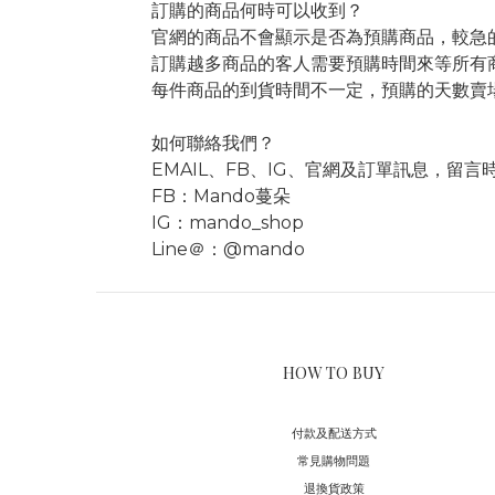
訂購的商品何時可以收到？
官網的商品不會顯示是否為預購商品，較急
訂購越多商品的客人需要預購時間來等所有
每件商品的到貨時間不一定，預購的天數賣場
如何聯絡我們？
EMAIL、FB、IG、官網及訂單訊息，留
FB：Mando蔓朵
IG：mando_shop
Line＠：@mando
HOW TO BUY
付款及配送方式
常見購物問題
退換貨政策