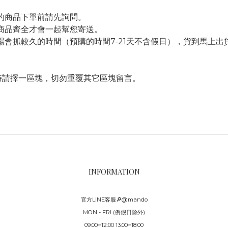
的商品下單前請先詢問。
商品齊全才會一起幫您寄送。
會抓較久的時間（預購的時間7-21天不含假日），貨到馬上出
言時請擇一區塊，切勿重覆其它區塊留言。
INFORMATION
官方LINE客服🔎@mando
MON - FRI (例假日除外)
09:00~12:00 13:00~18:00