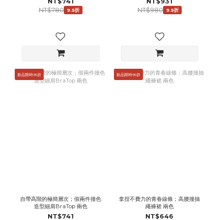
NT$741
NT$931
NT$780
NT$980
9.5折
9.5折
新品限時95折
新品限時95折
自帶高階的極簡層次；假兩件撞色
拿捏不費力的青春線條；高腰撞抽
造型細肩BraTop 兩色
繩褲裙 兩色
NT$741
NT$646