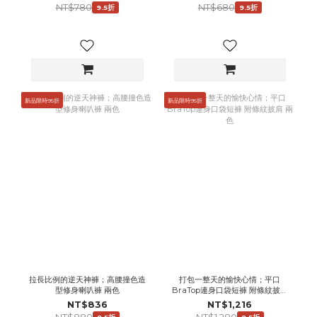
NT$780
NT$680
9.5折
9.5折
新品限時95折
新品限時95折
拉長比例的逆天神褲；高腰撞色造
打包一整天的愉快心情；平口
型修身喇叭褲 兩色
BraTop連身口袋短褲 附條紋披肩
兩色
NT$836
NT$1,216