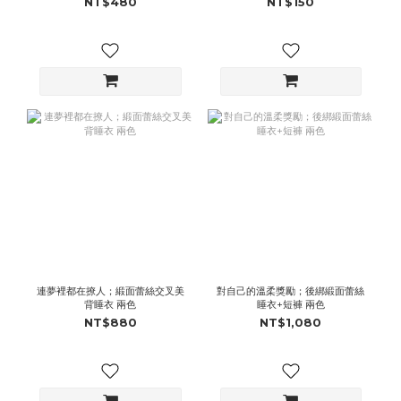
NT$480
NT$150
連夢裡都在撩人；緞面蕾絲交叉美
對自己的溫柔獎勵；後綁緞面蕾絲
背睡衣 兩色
睡衣+短褲 兩色
NT$880
NT$1,080