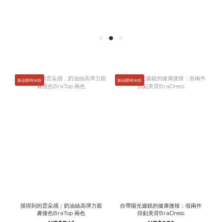
新品限時95折
新品限時95折
摸得到的雲朵感；奶油絲高彈力親
自帶陽光濾鏡的健康微辣；假兩件
膚撞色BraTop 兩色
排釦美背BraDress