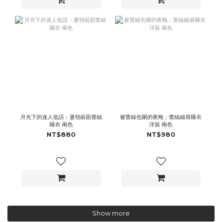
月光下的迷人低語；盪領緞面蕾絲
被蕾絲包圍的夜晚；蕾絲細肩睡衣
睡衣 兩色
洋裝 兩色
NT$880
NT$980
Show more