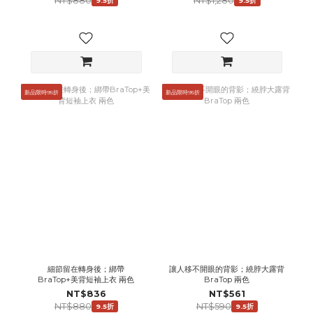
NT$880
NT$1,280
9.5折
9.5折
新品限時95折
新品限時95折
細節留在轉身後；綁帶
讓人移不開眼的背影；繞脖大露背
BraTop+美背短袖上衣 兩色
BraTop 兩色
NT$836
NT$561
NT$880
NT$590
9.5折
9.5折