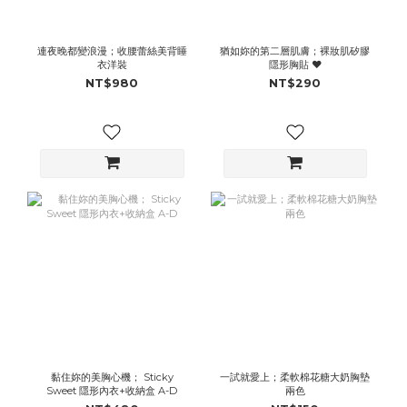
連夜晚都變浪漫；收腰蕾絲美背睡
猶如妳的第二層肌膚；裸妝肌矽膠
衣洋裝
隱形胸貼 ♥
NT$980
NT$290
黏住妳的美胸心機； Sticky
一試就愛上；柔軟棉花糖大奶胸墊
Sweet 隱形內衣+收納盒 A-D
兩色