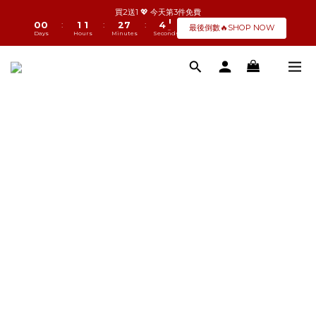
1
1
2
2
3
8
5
1
買2送1 💖 今天第3件免費
0
0
1
1
2
7
4
0
:
:
:
最後倒數🔥SHOP NOW
Days
Hours
Minutes
Seconds
0
0
1
6
3
0
5
2
4
1
3
0
2
1
0