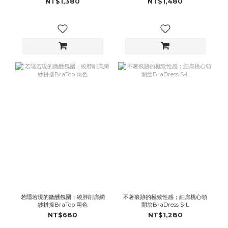
NT$1,380
NT$1,480
若隱若現的微醺氛圍；繞脖削肩網
不著痕跡的極致性感；細肩桃心領
紗拼接BraTop 兩色
開岔BraDress S-L
NT$680
NT$1,280