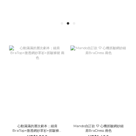
心動滿滿的層次劇本；細肩
Mando自訂款 ♡ 心機抓皺網紗細
BraTop+微透網紗罩衫+抓皺褲裙
肩BraDress 兩色
兩色