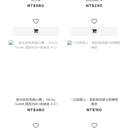
NT$980
NT$290
黏住妳的美胸心機； Sticky
一試就愛上；柔軟棉花糖大奶胸墊
Sweet 隱形內衣+收納盒 A-D
兩色
NT$480
NT$150