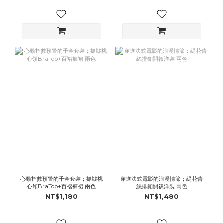
心動指數預警的千金套裝；抓皺桃
穿進法式電影的浪漫情節；緹花蕾
心領BraTop+百褶褲裙 兩色
絲排釦開衩洋裝 兩色
NT$1,180
NT$1,480