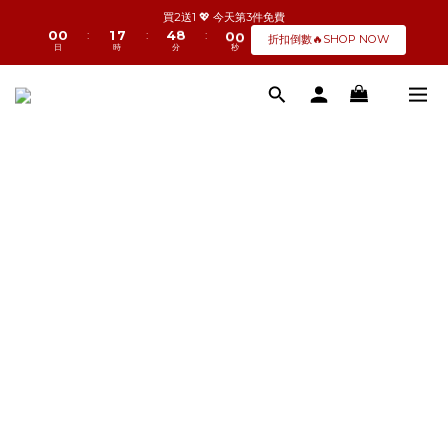
1
1
2
8
5
8
6
買2送1 💖 今天第3件免費
0
0
1
7
4
7
5
9
:
:
:
折扣倒數🔥SHOP NOW
日
時
分
秒
0
6
3
6
4
8
5
2
5
3
7
4
1
4
2
6
3
0
3
1
5
2
2
0
4
1
1
3
0
0
2
1
0