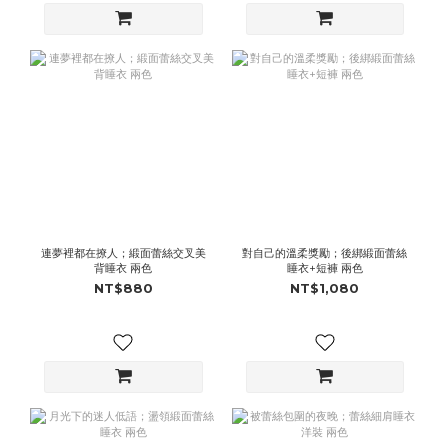
連夢裡都在撩人；緞面蕾絲交叉美
對自己的溫柔獎勵；後綁緞面蕾絲
背睡衣 兩色
睡衣+短褲 兩色
NT$880
NT$1,080