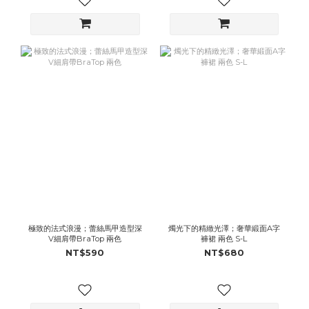
極致的法式浪漫；蕾絲馬甲造型深
燭光下的精緻光澤；奢華緞面A字
V細肩帶BraTop 兩色
褲裙 兩色 S-L
NT$590
NT$680