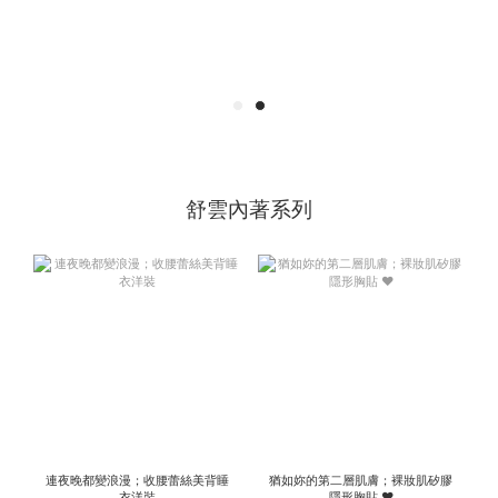
舒雲內著系列
連夜晚都變浪漫；收腰蕾絲美背睡
猶如妳的第二層肌膚；裸妝肌矽膠
衣洋裝
隱形胸貼 ♥