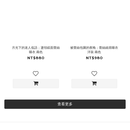
月光下的迷人低語；盪領緞面蕾絲
被蕾絲包圍的夜晚；蕾絲細肩睡衣
睡衣 兩色
洋裝 兩色
NT$880
NT$980
查看更多