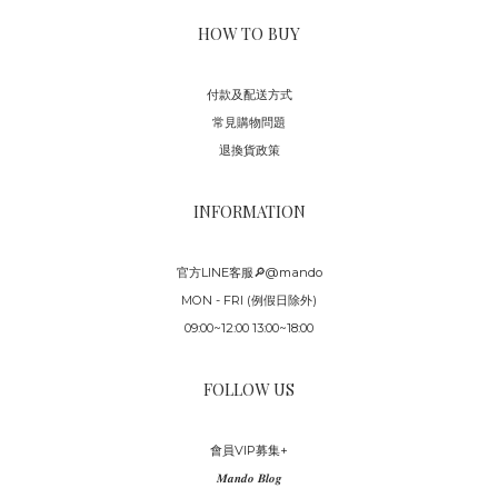
HOW TO BUY
付款及配送方式
常見購物問題
退換貨政策
INFORMATION
官方LINE客服🔎@mando
MON - FRI (例假日除外)
09:00~12:00 13:00~18:00
FOLLOW US
會員VIP募集+
𝑴𝒂𝒏𝒅𝒐 𝑩𝒍𝒐𝒈