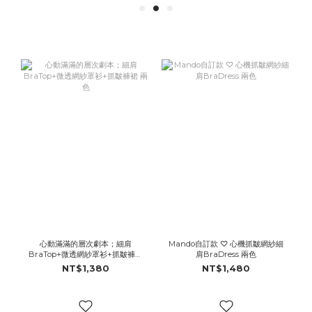
心動滿滿的層次劇本；細肩
Mando自訂款 ♡ 心機抓皺網紗細
BraTop+微透網紗罩衫+抓皺褲裙
肩BraDress 兩色
兩色
NT$1,380
NT$1,480