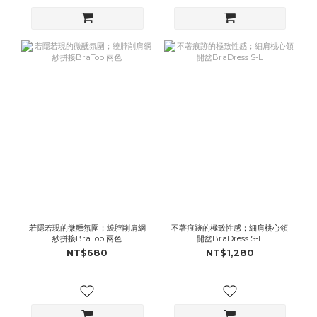
若隱若現的微醺氛圍；繞脖削肩網
不著痕跡的極致性感；細肩桃心領
紗拼接BraTop 兩色
開岔BraDress S-L
NT$680
NT$1,280