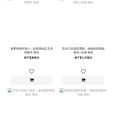
連夢裡都在撩人；緞面蕾絲交叉美
對自己的溫柔獎勵；後綁緞面蕾絲
背睡衣 兩色
睡衣+短褲 兩色
NT$880
NT$1,080