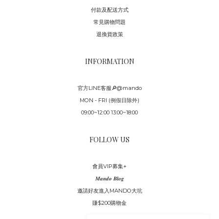
付款及配送方式
常見購物問題
退換貨政策
INFORMATION
官方LINE客服🔎@mando
MON - FRI (例假日除外)
09:00~12:00 13:00~18:00
FOLLOW US
會員VIP募集+
𝑴𝒂𝒏𝒅𝒐 𝑩𝒍𝒐𝒈
邀請好友進入MANDO大坑
賺$200購物金