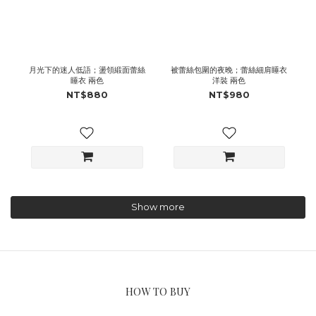
月光下的迷人低語；盪領緞面蕾絲
被蕾絲包圍的夜晚；蕾絲細肩睡衣
睡衣 兩色
洋裝 兩色
NT$880
NT$980
Show more
HOW TO BUY