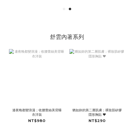
舒雲內著系列
連夜晚都變浪漫；收腰蕾絲美背睡
猶如妳的第二層肌膚；裸妝肌矽膠
衣洋裝
隱形胸貼 ♥
NT$980
NT$290