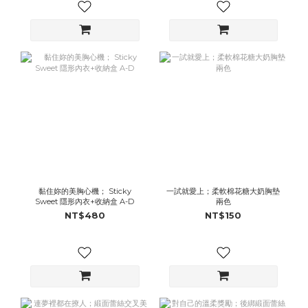
黏住妳的美胸心機； Sticky
一試就愛上；柔軟棉花糖大奶胸墊
Sweet 隱形內衣+收納盒 A-D
兩色
NT$480
NT$150