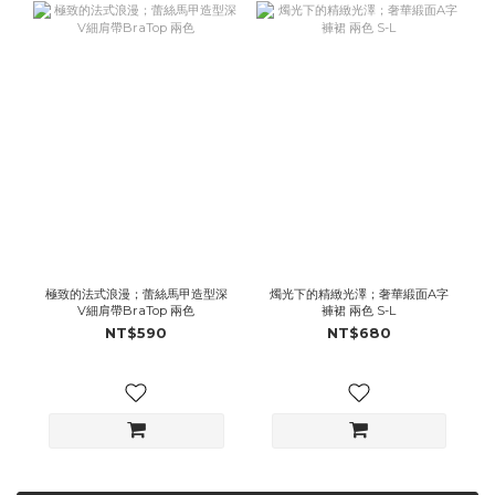
極致的法式浪漫；蕾絲馬甲造型深
燭光下的精緻光澤；奢華緞面A字
V細肩帶BraTop 兩色
褲裙 兩色 S-L
NT$590
NT$680