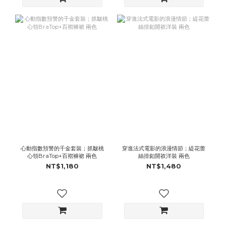
心動指數預警的千金套裝；抓皺桃
穿進法式電影的浪漫情節；緹花蕾
心領BraTop+百褶褲裙 兩色
絲排釦開衩洋裝 兩色
NT$1,180
NT$1,480