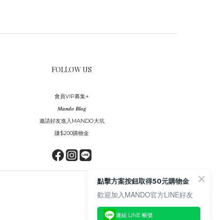
FOLLOW US
會員VIP募集+
𝑴𝒂𝒏𝒅𝒐 𝑩𝒍𝒐𝒈
邀請好友進入MANDO大坑
賺$200購物金
點擊方案按鈕取得50元購物金
歡迎加入MANDO官方LINE好友
連結 LINE 帳號