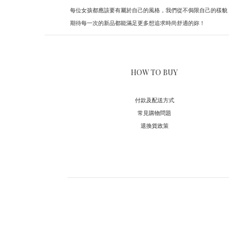
每位女孩都應該要有屬於自己的風格，我們從不侷限自己的樣貌
期待每一次的新品都能滿足更多想追求時尚舒適的妳！
HOW TO BUY
付款及配送方式
常見購物問題
退換貨政策