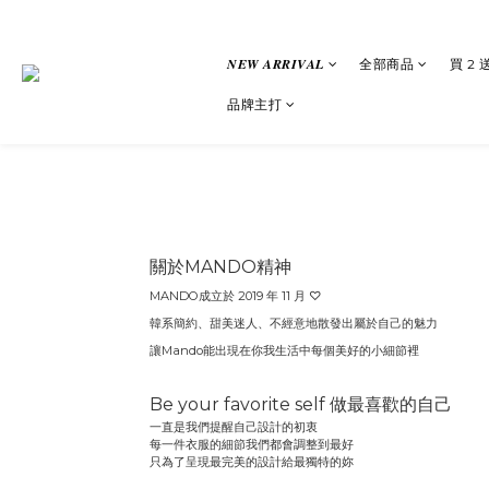
𝑵𝑬𝑾 𝑨𝑹𝑹𝑰𝑽𝑨𝑳
全部商品
買 2 
品牌主打
關於MANDO
精神
MANDO成立於 2019 年 11 月
♡
韓系簡約、甜美迷人、不經意地散發出屬於自己的魅力
讓Mando能出現在你我生活中每個美好的小細節裡
Be your favorite self 做最喜歡的自己
一直是我們提醒自己設計的初衷
每一件衣服的細節我們都會調整到最好
只為了呈現最完美的設計給最獨特的妳