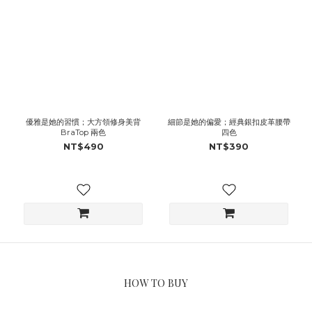
優雅是她的習慣；大方領修身美背
細節是她的偏愛；經典銀扣皮革腰帶
BraTop 兩色
四色
NT$490
NT$390
HOW TO BUY