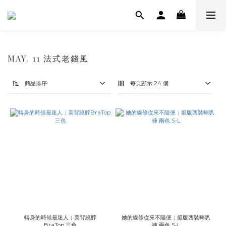
MAY. 11 法式老錢風
商品排序
每頁顯示 24 個
轉身的時候最迷人；美背繞脖
她的線條從來不隨便；挺版西裝喇叭
BraTop 三色
褲 兩色 S-L