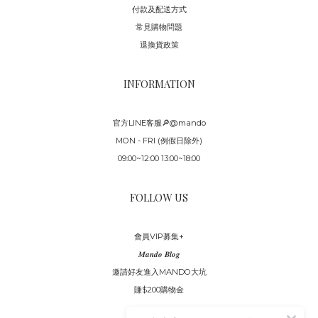
付款及配送方式
常見購物問題
退換貨政策
INFORMATION
官方LINE客服🔎@mando
MON - FRI (例假日除外)
09:00~12:00 13:00~18:00
FOLLOW US
會員VIP募集+
𝑴𝒂𝒏𝒅𝒐 𝑩𝒍𝒐𝒈
邀請好友進入MANDO大坑
賺$200購物金