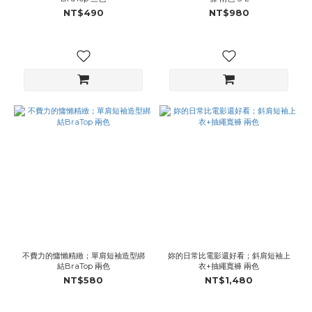
NT$490
NT$980
不費力的慵懶精緻；單肩短袖造型綁
妳的日常比電影還好看；斜肩短袖上
結BraTop 兩色
衣+抽繩寬褲 兩色
NT$580
NT$1,480