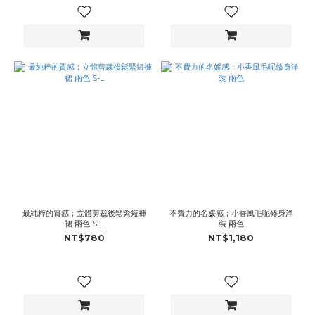
最純粹的質感；立體剪裁後鬆緊短褲
不費力的名媛感；小香風毛呢修身洋
裙 兩色 S-L
裝 兩色
NT$780
NT$1,180