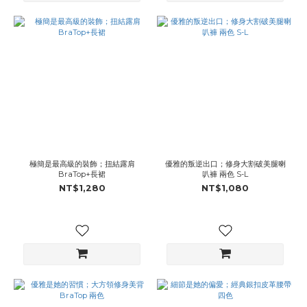
極簡是最高級的裝飾；扭結露肩
優雅的叛逆出口；修身大割破美腿喇
BraTop+長裙
叭褲 兩色 S-L
NT$1,280
NT$1,080