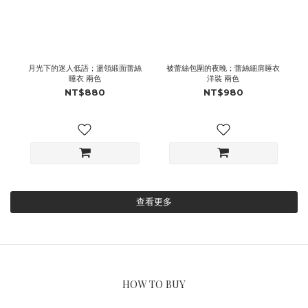
月光下的迷人低語；盪領緞面蕾絲
被蕾絲包圍的夜晚；蕾絲細肩睡衣
睡衣 兩色
洋裝 兩色
NT$880
NT$980
查看更多
HOW TO BUY