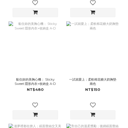
黏住妳的美胸心機； Sticky
一試就愛上；柔軟棉花糖大奶胸墊
Sweet 隱形內衣+收納盒 A-D
兩色
NT$480
NT$150