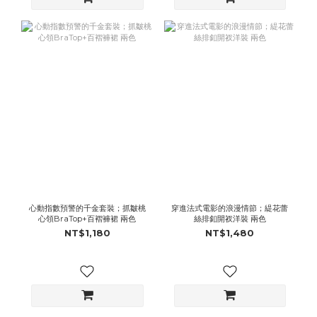
心動指數預警的千金套裝；抓皺桃
穿進法式電影的浪漫情節；緹花蕾
心領BraTop+百褶褲裙 兩色
絲排釦開衩洋裝 兩色
NT$1,180
NT$1,480