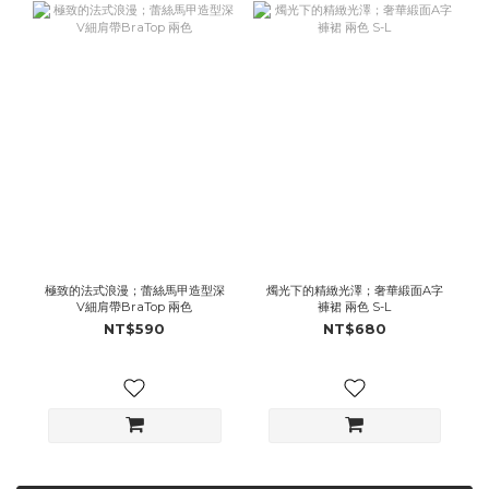
極致的法式浪漫；蕾絲馬甲造型深
燭光下的精緻光澤；奢華緞面A字
V細肩帶BraTop 兩色
褲裙 兩色 S-L
NT$590
NT$680