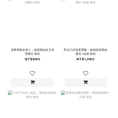
連夢裡都在撩人；緞面蕾絲交叉美
對自己的溫柔獎勵；後綁緞面蕾絲
背睡衣 兩色
睡衣+短褲 兩色
NT$880
NT$1,080