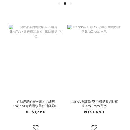
心動滿滿的層次劇本；細肩
Mando自訂款 ♡ 心機抓皺網紗細
BraTop+微透網紗罩衫+抓皺褲裙
肩BraDress 兩色
兩色
NT$1,380
NT$1,480