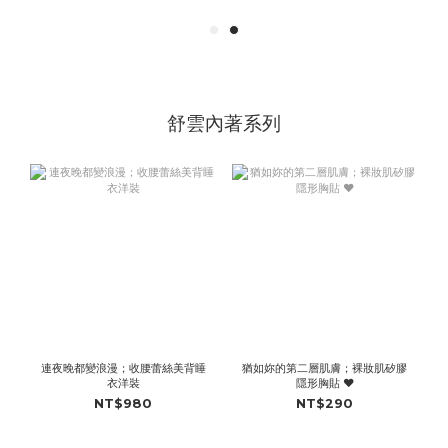
舒雲內著系列
連夜晚都變浪漫；收腰蕾絲美背睡
猶如妳的第二層肌膚；裸妝肌矽膠
衣洋裝
隱形胸貼 ♥
NT$980
NT$290