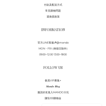
付款及配送方式
常見購物問題
退換貨政策
INFORMATION
官方LINE客服🔎@mando
MON - FRI (例假日除外)
09:00~12:00 13:00~18:00
FOLLOW US
會員VIP募集+
𝑴𝒂𝒏𝒅𝒐 𝑩𝒍𝒐𝒈
邀請好友進入MANDO大坑
賺$200購物金