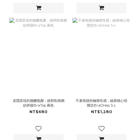
若隱若現的微醺氛圍；繞脖削肩網
不著痕跡的極致性感；細肩桃心領
紗拼接BraTop 兩色
開岔BraDress S-L
NT$680
NT$1,280