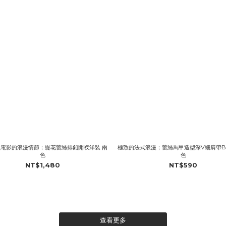
電影的浪漫情節；緹花蕾絲排釦開衩洋裝 兩
極致的法式浪漫；蕾絲馬甲造型深V細肩帶Bra
色
色
NT$1,480
NT$590
查看更多