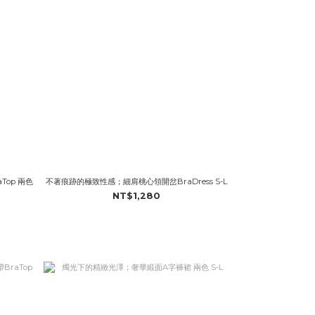
op 兩色
不著痕跡的極致性感；細肩桃心領開岔BraDress S-L
NT$1,280