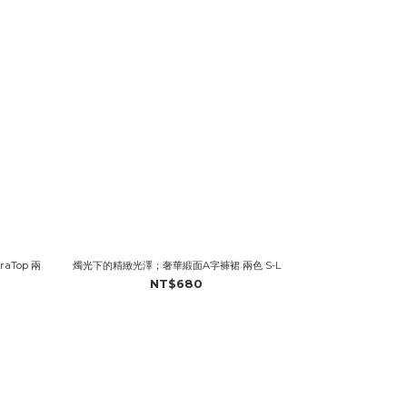
Top 兩
燭光下的精緻光澤；奢華緞面A字褲裙 兩色 S-L
NT$680