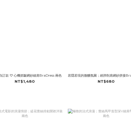
o自訂款 ♡ 心機抓皺網紗細肩BraDress 兩色
若隱若現的微醺氛圍；繞脖削肩網紗拼接BraT
NT$1,480
NT$680