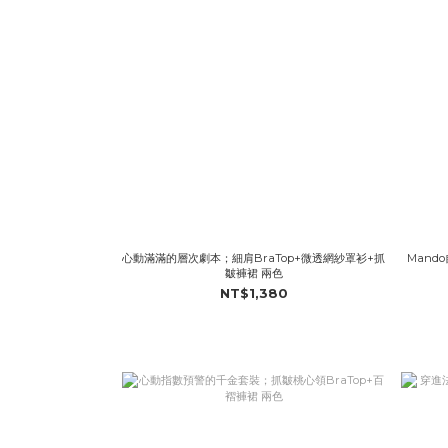
心動滿滿的層次劇本；細肩BraTop+微透網紗罩衫+抓
Mand
皺褲裙 兩色
NT$1,380