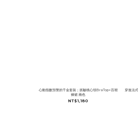
心動指數預警的千金套裝；抓皺桃心領BraTop+百褶
穿進法式
褲裙 兩色
NT$1,180